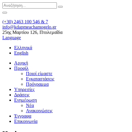
(+30) 2463 100 546 & 7
info@kdapmeachamogelo.gr
25ης Μαρτίου 126, Πτολεμαΐδα
Language
Ελληνικά
English
Αρχική
Προφίλ
Ποιοί είμαστε
Εγκαταστάσεις
Πρόγραμμα
Υπηρεσίες
Δράσεις
Ενημέρωση
Νέα
Ανακοινώσεις
Έγγραφα
Επικοινωνία