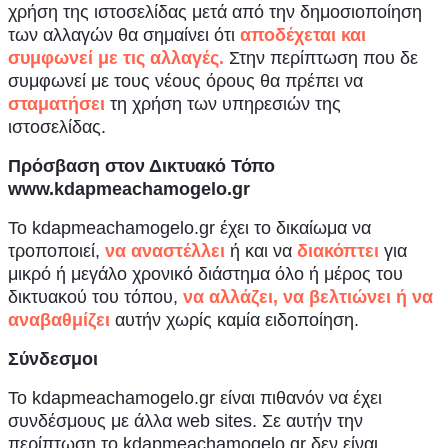
χρήση της ιστοσελίδας μετά από την δημοσιοποίηση
των αλλαγών θα σημαίνει ότι
αποδέχεται και
συμφωνεί με τις αλλαγές.
Στην περίπτωση που δε
συμφωνεί με τους νέους όρους θα πρέπει να
σταματήσει
τη χρήση των υπηρεσιών της
ιστοσελίδας.
Πρόσβαση στον Δικτυακό Τόπο
www.kdapmeachamogelo.gr
Το
kdapmeachamogelo.gr
έχει το δικαίωμα να
τροποποιεί,
να αναστέλλει
ή και να
διακόπτει
για
μικρό ή μεγάλο χρονικό διάστημα όλο ή μέρος του
δικτυακού του τόπου,
να αλλάζει, να βελτιώνει ή να
αναβαθμίζει
αυτήν χωρίς καμία ειδοποίηση.
Σύνδεσμοι
Το
kdapmeachamogelo.gr
είναι πιθανόν να έχει
συνδέσμους με άλλα
web sites.
Σε αυτήν την
περίπτωση το
kdapmeachamogelo.gr
δεν είναι