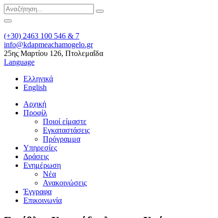
(+30) 2463 100 546 & 7
info@kdapmeachamogelo.gr
25ης Μαρτίου 126, Πτολεμαΐδα
Language
Ελληνικά
English
Αρχική
Προφίλ
Ποιοί είμαστε
Εγκαταστάσεις
Πρόγραμμα
Υπηρεσίες
Δράσεις
Ενημέρωση
Νέα
Ανακοινώσεις
Έγγραφα
Επικοινωνία