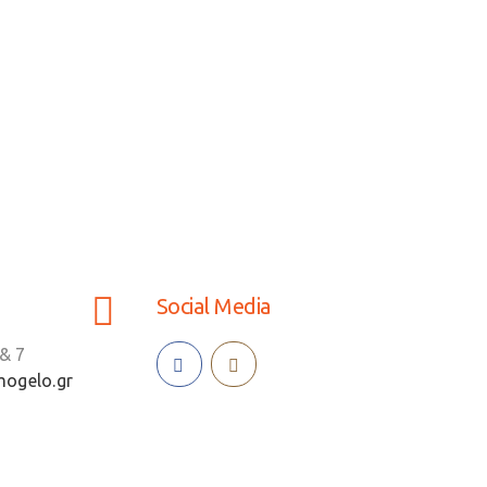
Social Media
& 7
ogelo.gr