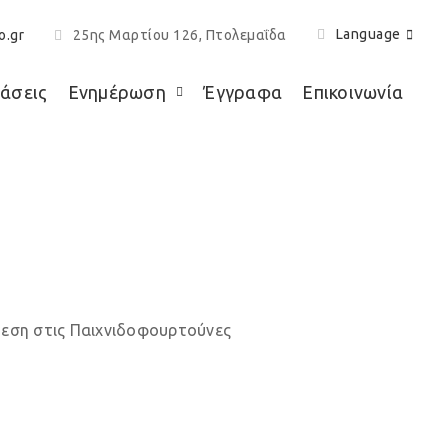
Language
o.gr
25ης Μαρτίου 126, Πτολεμαΐδα
άσεις
Ενημέρωση
Έγγραφα
Επικοινωνία
κού καρκίνου
θεση στις Παιχνιδοφουρτούνες