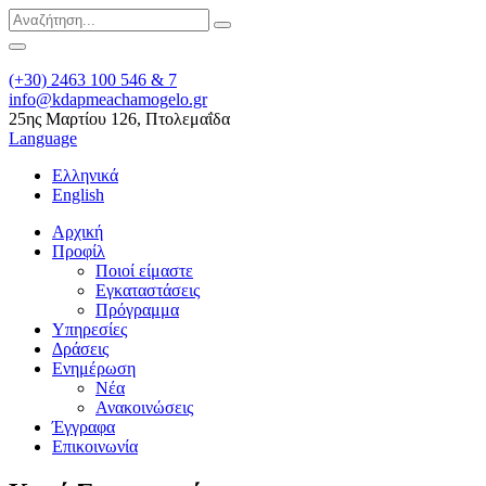
(+30) 2463 100 546 & 7
info@kdapmeachamogelo.gr
25ης Μαρτίου 126, Πτολεμαΐδα
Language
Ελληνικά
English
Αρχική
Προφίλ
Ποιοί είμαστε
Εγκαταστάσεις
Πρόγραμμα
Υπηρεσίες
Δράσεις
Ενημέρωση
Νέα
Ανακοινώσεις
Έγγραφα
Επικοινωνία