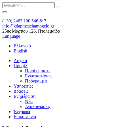
(+30) 2463 100 546 & 7
info@kdapmeachamogelo.gr
25ης Μαρτίου 126, Πτολεμαΐδα
Language
Ελληνικά
English
Αρχική
Προφίλ
Ποιοί είμαστε
Εγκαταστάσεις
Πρόγραμμα
Υπηρεσίες
Δράσεις
Ενημέρωση
Νέα
Ανακοινώσεις
Έγγραφα
Επικοινωνία