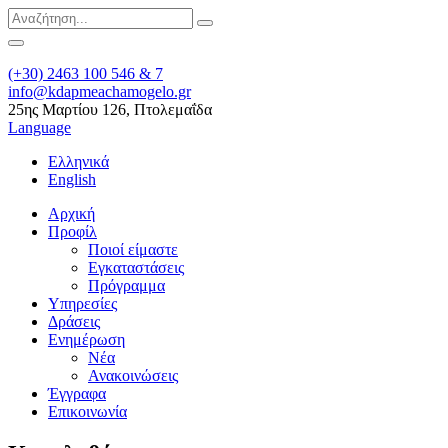
(+30) 2463 100 546 & 7
info@kdapmeachamogelo.gr
25ης Μαρτίου 126, Πτολεμαΐδα
Language
Ελληνικά
English
Αρχική
Προφίλ
Ποιοί είμαστε
Εγκαταστάσεις
Πρόγραμμα
Υπηρεσίες
Δράσεις
Ενημέρωση
Νέα
Ανακοινώσεις
Έγγραφα
Επικοινωνία