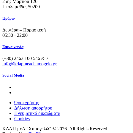
25ης Μαρτίου 126
Πτολεμαΐδα, 50200
Ωράριο
Δευτέρα – Παρασκευή
05:30 - 22:00
Επικοινωνία
(+30) 2463 100 546 & 7
info@kdapmeachamogelo.gr
Social Media
Όροι χρήσης
Δήλωση απορρήτου
Πνευματικά δικαιώματα
Cookies
ΚΔΑΠ μεΑ "Χαμογελώ" © 2026. All Rights Reserved