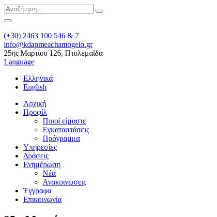
(+30) 2463 100 546 & 7
info@kdapmeachamogelo.gr
25ης Μαρτίου 126, Πτολεμαΐδα
Language
Ελληνικά
English
Αρχική
Προφίλ
Ποιοί είμαστε
Εγκαταστάσεις
Πρόγραμμα
Υπηρεσίες
Δράσεις
Ενημέρωση
Νέα
Ανακοινώσεις
Έγγραφα
Επικοινωνία