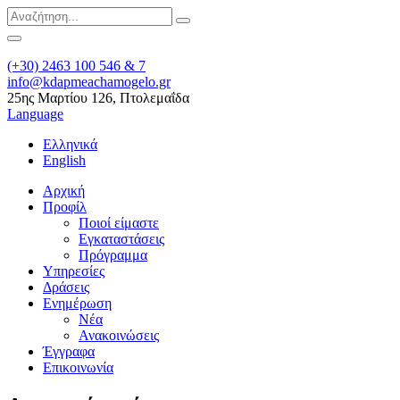
(+30) 2463 100 546 & 7
info@kdapmeachamogelo.gr
25ης Μαρτίου 126, Πτολεμαΐδα
Language
Ελληνικά
English
Αρχική
Προφίλ
Ποιοί είμαστε
Εγκαταστάσεις
Πρόγραμμα
Υπηρεσίες
Δράσεις
Ενημέρωση
Νέα
Ανακοινώσεις
Έγγραφα
Επικοινωνία