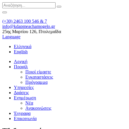
(+30) 2463 100 546 & 7
info@kdapmeachamogelo.gr
25ης Μαρτίου 126, Πτολεμαΐδα
Language
Ελληνικά
English
Αρχική
Προφίλ
Ποιοί είμαστε
Εγκαταστάσεις
Πρόγραμμα
Υπηρεσίες
Δράσεις
Ενημέρωση
Νέα
Ανακοινώσεις
Έγγραφα
Επικοινωνία