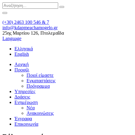
(+30) 2463 100 546 & 7
info@kdapmeachamogelo.gr
25ης Μαρτίου 126, Πτολεμαΐδα
Language
Ελληνικά
English
Αρχική
Προφίλ
Ποιοί είμαστε
Εγκαταστάσεις
Πρόγραμμα
Υπηρεσίες
Δράσεις
Ενημέρωση
Νέα
Ανακοινώσεις
Έγγραφα
Επικοινωνία