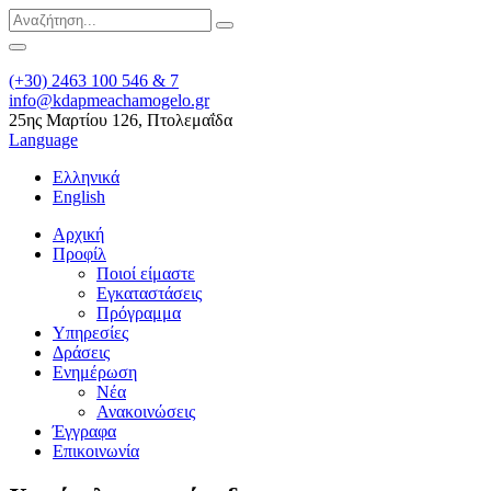
(+30) 2463 100 546 & 7
info@kdapmeachamogelo.gr
25ης Μαρτίου 126, Πτολεμαΐδα
Language
Ελληνικά
English
Αρχική
Προφίλ
Ποιοί είμαστε
Εγκαταστάσεις
Πρόγραμμα
Υπηρεσίες
Δράσεις
Ενημέρωση
Νέα
Ανακοινώσεις
Έγγραφα
Επικοινωνία