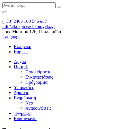
(+30) 2463 100 546 & 7
info@kdapmeachamogelo.gr
25ης Μαρτίου 126, Πτολεμαΐδα
Language
Ελληνικά
English
Αρχική
Προφίλ
Ποιοί είμαστε
Εγκαταστάσεις
Πρόγραμμα
Υπηρεσίες
Δράσεις
Ενημέρωση
Νέα
Ανακοινώσεις
Έγγραφα
Επικοινωνία