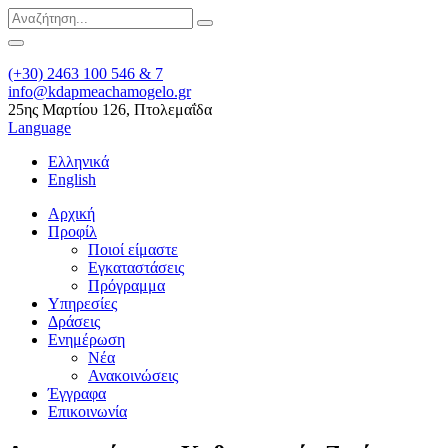
(+30) 2463 100 546 & 7
info@kdapmeachamogelo.gr
25ης Μαρτίου 126, Πτολεμαΐδα
Language
Ελληνικά
English
Αρχική
Προφίλ
Ποιοί είμαστε
Εγκαταστάσεις
Πρόγραμμα
Υπηρεσίες
Δράσεις
Ενημέρωση
Νέα
Ανακοινώσεις
Έγγραφα
Επικοινωνία