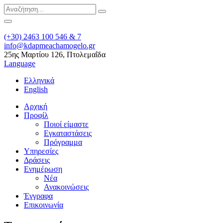
(+30) 2463 100 546 & 7
info@kdapmeachamogelo.gr
25ης Μαρτίου 126, Πτολεμαΐδα
Language
Ελληνικά
English
Αρχική
Προφίλ
Ποιοί είμαστε
Εγκαταστάσεις
Πρόγραμμα
Υπηρεσίες
Δράσεις
Ενημέρωση
Νέα
Ανακοινώσεις
Έγγραφα
Επικοινωνία