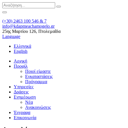
(+30) 2463 100 546 & 7
info@kdapmeachamogelo.gr
25ης Μαρτίου 126, Πτολεμαΐδα
Language
Ελληνικά
English
Αρχική
Προφίλ
Ποιοί είμαστε
Εγκαταστάσεις
Πρόγραμμα
Υπηρεσίες
Δράσεις
Ενημέρωση
Νέα
Ανακοινώσεις
Έγγραφα
Επικοινωνία