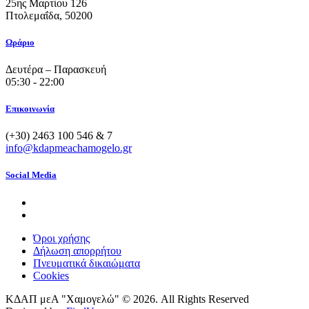
25ης Μαρτίου 126
Πτολεμαΐδα, 50200
Ωράριο
Δευτέρα – Παρασκευή
05:30 - 22:00
Επικοινωνία
(+30) 2463 100 546 & 7
info@kdapmeachamogelo.gr
Social Media
Όροι χρήσης
Δήλωση απορρήτου
Πνευματικά δικαιώματα
Cookies
ΚΔΑΠ μεΑ "Χαμογελώ" © 2026. All Rights Reserved