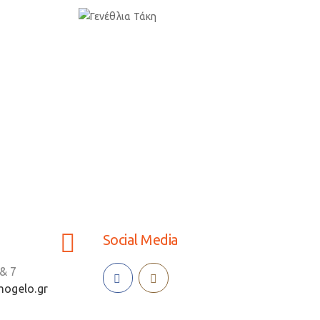
Social Media
& 7
ogelo.gr