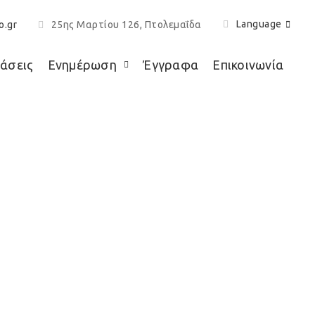
Language
o.gr
25ης Μαρτίου 126, Πτολεμαΐδα
άσεις
Ενημέρωση
Έγγραφα
Επικοινωνία