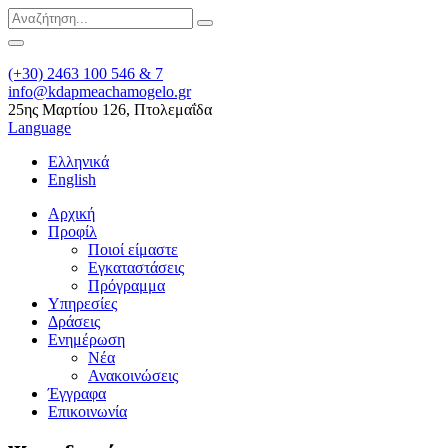
(+30) 2463 100 546 & 7
info@kdapmeachamogelo.gr
25ης Μαρτίου 126, Πτολεμαΐδα
Language
Ελληνικά
English
Αρχική
Προφίλ
Ποιοί είμαστε
Εγκαταστάσεις
Πρόγραμμα
Υπηρεσίες
Δράσεις
Ενημέρωση
Νέα
Ανακοινώσεις
Έγγραφα
Επικοινωνία