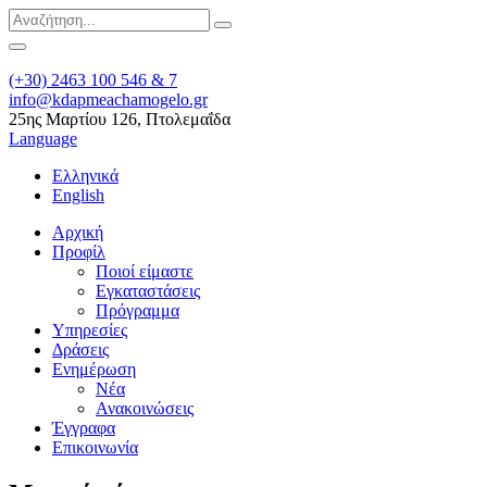
(+30) 2463 100 546 & 7
info@kdapmeachamogelo.gr
25ης Μαρτίου 126, Πτολεμαΐδα
Language
Ελληνικά
English
Αρχική
Προφίλ
Ποιοί είμαστε
Εγκαταστάσεις
Πρόγραμμα
Υπηρεσίες
Δράσεις
Ενημέρωση
Νέα
Ανακοινώσεις
Έγγραφα
Επικοινωνία