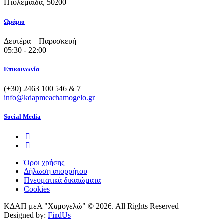
Πτολεμαΐδα, 50200
Ωράριο
Δευτέρα – Παρασκευή
05:30 - 22:00
Επικοινωνία
(+30) 2463 100 546 & 7
info@kdapmeachamogelo.gr
Social Media
Όροι χρήσης
Δήλωση απορρήτου
Πνευματικά δικαιώματα
Cookies
ΚΔΑΠ μεΑ "Χαμογελώ" © 2026. All Rights Reserved
Designed by:
FindUs