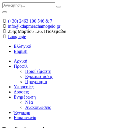
(+30) 2463 100 546 & 7
info@kdapmeachamogelo.gr
25ης Μαρτίου 126, Πτολεμαΐδα
Language
Ελληνικά
English
Αρχική
Προφίλ
Ποιοί είμαστε
Εγκαταστάσεις
Πρόγραμμα
Υπηρεσίες
Δράσεις
Ενημέρωση
Νέα
Ανακοινώσεις
Έγγραφα
Επικοινωνία